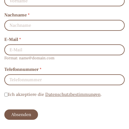
Nachname
*
E-Mail
*
Format:
name@domain.com
Telefonnummer
*
Datenschutz
*
Ich akzeptiere die
Datenschutzbestimmungen
.
Absenden