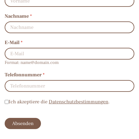
Nachname
*
E-Mail
*
Format:
name@domain.com
Telefonnummer
*
Datenschutz
*
Ich akzeptiere die
Datenschutzbestimmungen
.
Absenden