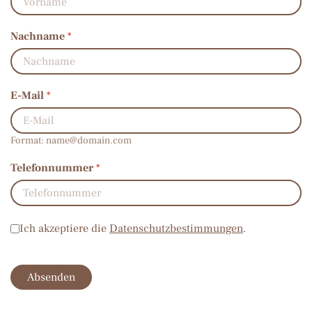
Nachname
*
E-Mail
*
Format:
name@domain.com
Telefonnummer
*
Datenschutz
*
Ich akzeptiere die
Datenschutzbestimmungen
.
Absenden