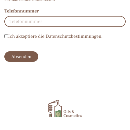
Telefonnummer
Datenschutz
*
Ich akzeptiere die
Datenschutzbestimmungen
.
Absenden